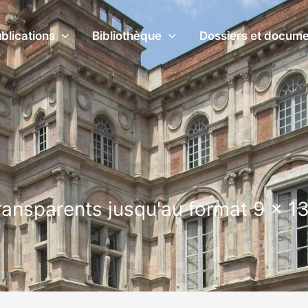
blications
Bibliothèque
Dossiers et docum
transparents jusqu'au format 9 x 1