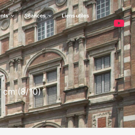
ents
Séances
Liens utiles
3 cm (8/10)