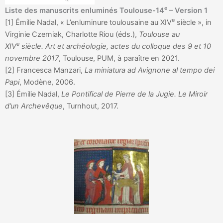
e
Liste des manuscrits enluminés Toulouse-14
– Version 1
e
[1] Émilie Nadal, « L’enluminure toulousaine au XIV
siècle », in
Virginie Czerniak, Charlotte Riou (éds.),
Toulouse au
e
XIV
siècle. Art et archéologie, actes du colloque des 9 et 10
novembre 2017
, Toulouse, PUM, à paraître en 2021.
[2] Francesca Manzari,
La miniatura ad Avignone al tempo dei
Papi
, Modène, 2006.
[3] Émilie Nadal,
Le Pontifical de Pierre de la Jugie. Le Miroir
d’un Archevêque
, Turnhout, 2017.