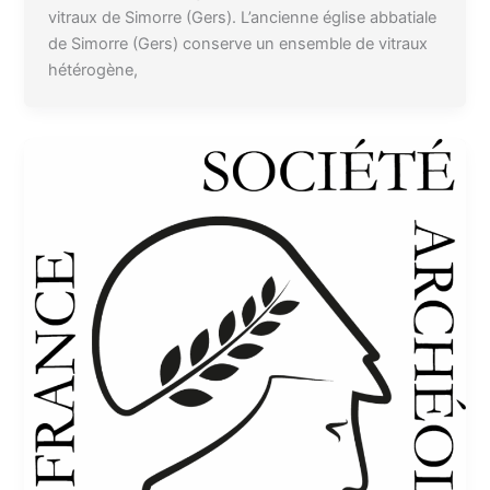
vitraux de Simorre (Gers). L’ancienne église abbatiale
de Simorre (Gers) conserve un ensemble de vitraux
hétérogène,